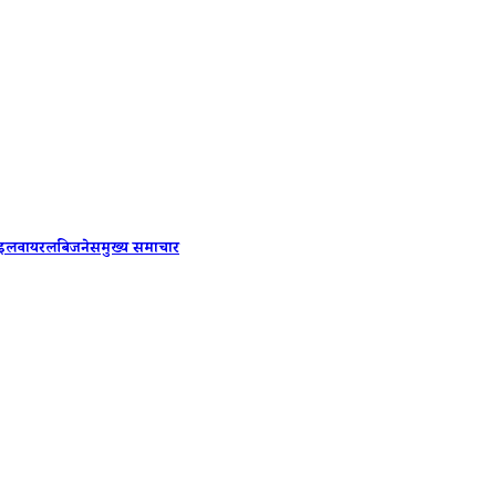
PM Modi-
ाइल
वायरल
बिजनेस
मुख्य समाचार