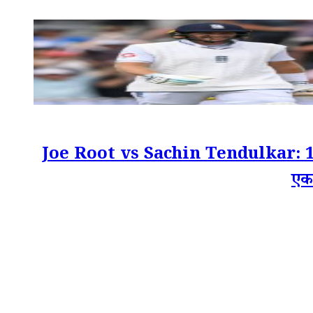
Joe Root vs Sachin Tendulkar: 157 टेस
एक 