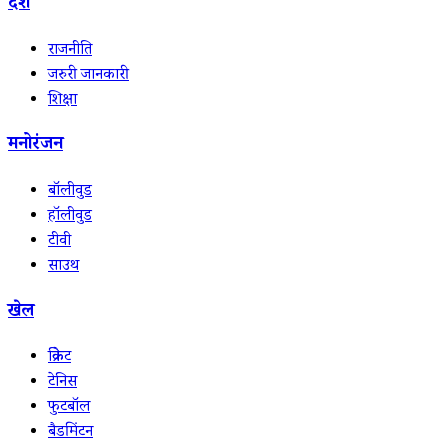
देश
राजनीति
जरुरी जानकारी
शिक्षा
मनोरंजन
बॉलीवुड
हॉलीवुड
टीवी
साउथ
खेल
क्रिकेट
टेनिस
फुटबॉल
बैडमिंटन