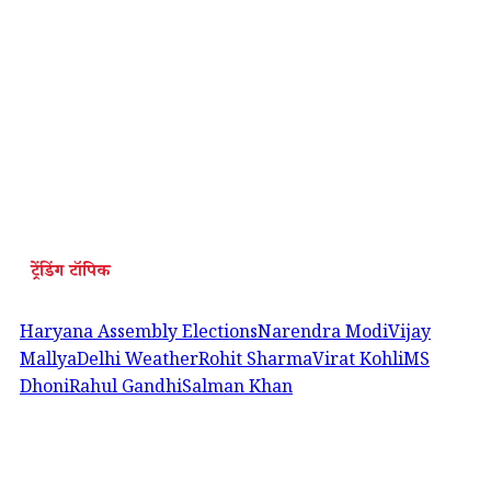
ट्रेंडिंग टॉपिक
Haryana Assembly Elections
Narendra Modi
Vijay
Mallya
Delhi Weather
Rohit Sharma
Virat Kohli
MS
Dhoni
Rahul Gandhi
Salman Khan