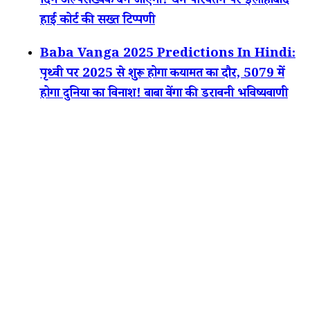
दिन अल्पसंख्यक बन जाएगा! धर्म परिवर्तन पर इलाहाबाद
हाई कोर्ट की सख्त टिप्पणी
Baba Vanga 2025 Predictions In Hindi:
पृथ्वी पर 2025 से शुरू होगा कयामत का दौर, 5079 में
होगा दुनिया का विनाश! बाबा वेंगा की डरावनी भविष्यवाणी