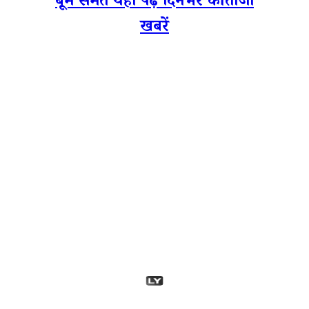
बूम समेत यहां पढ़ें दिनभर की ताजा
खबरें