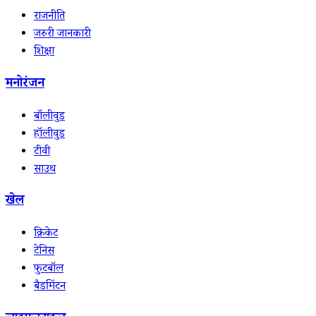
राजनीति
जरुरी जानकारी
शिक्षा
मनोरंजन
बॉलीवुड
हॉलीवुड
टीवी
साउथ
खेल
क्रिकेट
टेनिस
फुटबॉल
बैडमिंटन