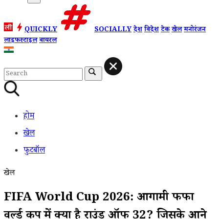
QUICKLY
SOCIALLY
देश
विदेश
टेक
खेल
मनोरंजन
लाइफस्टाइल
वायरल
होम
खेल
फुटबॉल
खेल
FIFA World Cup 2026: आगामी फीफा
वर्ल्ड कप में क्या है राउंड ऑफ 32? जिसके आने