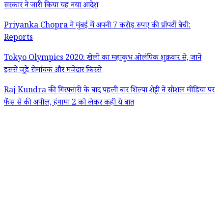
सरकार ने जारी किया यह नया आदेश
Priyanka Chopra ने मुंबई में अपनी 7 करोड़ रुपए की प्रॉपर्टी बेची:
Reports
Tokyo Olympics 2020: खेलों का महाकुंभ ओलंपिक शुक्रवार से, जानें
इससे जुड़े रोमांचक और मजेदार किस्से
Raj Kundra की गिरफ्तारी के बाद पहली बार शिल्पा शेट्टी ने सोशल मीडिया पर
फैंस से की अपील, हंगामा 2 को लेकर कही ये बात