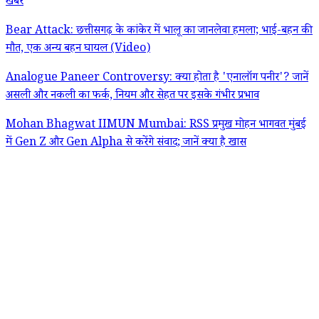
खबरें
Bear Attack: छत्तीसगढ़ के कांकेर में भालू का जानलेवा हमला; भाई-बहन की
मौत, एक अन्य बहन घायल (Video)
Analogue Paneer Controversy: क्या होता है 'एनालॉग पनीर'? जानें
असली और नकली का फर्क, नियम और सेहत पर इसके गंभीर प्रभाव
Mohan Bhagwat IIMUN Mumbai: RSS प्रमुख मोहन भागवत मुंबई
में Gen Z और Gen Alpha से करेंगे संवाद; जानें क्या है खास