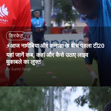
क्रिकेट
⚡आज नामीबिया और कनाडा के बीच पहला टी20
यहां जानें कब, कहां और कैसे उठाए लाइव
मुकाबले का लुफ्त
By Sumit Singh