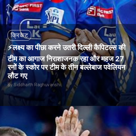
क्रिकेट
⚡लक्ष्य का पीछा करने उतरी दिल्ली कैपिटल्स की
टीम का आगाज निराशाजनक रहा और महज 27
रनों के स्कोर पर टीम के तीन बल्लेबाज पवेलियन
लौट गए
By Siddharth Raghuvanshi