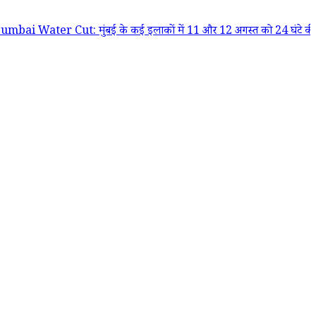
ter Cut: मुंबई के कई इलाकों में 11 और 12 अगस्त को 24 घंटे की कटौती; बीएमसी