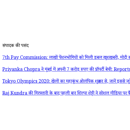
संपादक की पसंद
7th Pay Commission: लाखों पेंशनभोगियों को मिली डबल खुशखबरी, मोदी स
Priyanka Chopra ने मुंबई में अपनी 7 करोड़ रुपए की प्रॉपर्टी बेची: Report
Tokyo Olympics 2020: खेलों का महाकुंभ ओलंपिक शुक्रवार से, जानें इससे जुड़
Raj Kundra की गिरफ्तारी के बाद पहली बार शिल्पा शेट्टी ने सोशल मीडिया पर फ