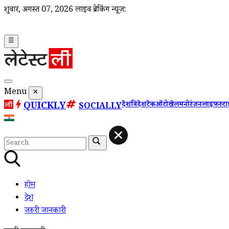
शुक्रवार, अगस्त 07, 2026
लाइव ब्रेकिंग न्यूज़:
☰
Menu
✕
QUICKLY
देश
विदेश
टेक
ऑटो
खेल
मनोरंजन
लाइफस्ट
SOCIALLY
होम
देश
जरुरी जानकारी