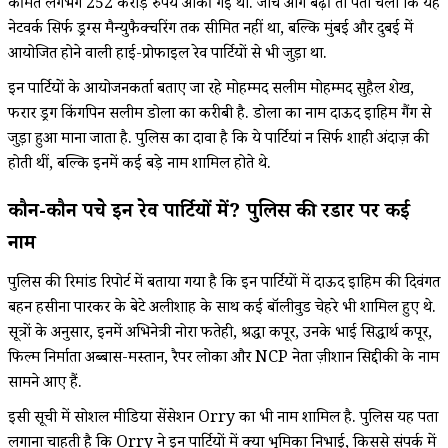
कीमत लगभग 252 करोड़ रुपये आंकी गई थी. जांच आगे बढ़ी तो पता चला कि यह
नेटवर्क सिर्फ ड्रग्स मैन्युफैक्चरिंग तक सीमित नहीं था, बल्कि मुंबई और दुबई में
आयोजित होने वाली हाई-प्रोफाइल रेव पार्टियों से भी जुड़ा था.
इन पार्टियों के आयोजनकर्ता बताए जा रहे मोहम्मद सलीम मोहम्मद सुहैल शेख,
फरार ड्रग किंगपिन सलीम डोला का करीबी है. डोला का नाम दाऊद इब्राहिम गैंग से
जुड़ा हुआ माना जाता है. पुलिस का दावा है कि ये पार्टियां न सिर्फ शाही अंदाज़ की
होती थीं, बल्कि इनमें कई बड़े नाम शामिल होते थे.
कौन-कौन पहुंचे इन रेव पार्टियों में? पुलिस की रडार पर कई
नाम
पुलिस की रिमांड रिपोर्ट में बताया गया है कि इन पार्टियों में दाऊद इब्राहिम की दिवंगत
बहन हसीना पारकर के बेटे अलीशाह के साथ कई बॉलीवुड चेहरे भी शामिल हुए थे.
सूत्रों के अनुसार, इनमें अभिनेत्री नोरा फतेही, श्रद्धा कपूर, उनके भाई सिद्धार्थ कपूर,
फिल्म निर्माता अब्बास-मस्तान, रैपर लोका और NCP नेता ज़ीशान सिद्दीकी के नाम
सामने आए हैं.
इसी सूची में सोशल मीडिया सेंसेशन Orry का भी नाम शामिल है. पुलिस यह पता
लगाना चाहती है कि Orry ने इन पार्टियों में क्या भूमिका निभाई, किससे संपर्क में