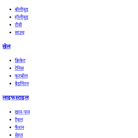
बॉलीवुड
हॉलीवुड
टीवी
साउथ
खेल
क्रिकेट
टेनिस
फुटबॉल
बैडमिंटन
लाइफस्टाइल
खान-पान
ट्रैवल
फैशन
सेहत