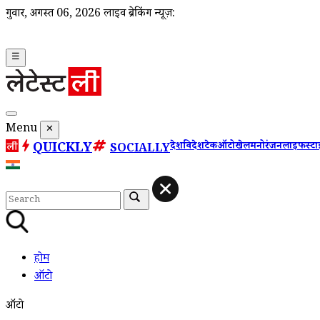
गुरूवार, अगस्त 06, 2026
लाइव ब्रेकिंग न्यूज़:
☰
Menu
✕
QUICKLY
देश
विदेश
टेक
ऑटो
खेल
मनोरंजन
लाइफस्ट
SOCIALLY
होम
ऑटो
ऑटो