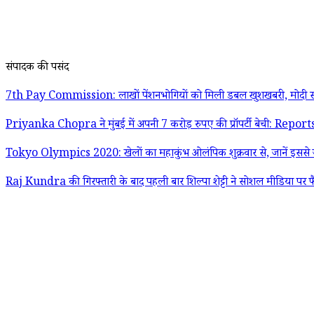
संपादक की पसंद
7th Pay Commission: लाखों पेंशनभोगियों को मिली डबल खुशखबरी, मोदी स
Priyanka Chopra ने मुंबई में अपनी 7 करोड़ रुपए की प्रॉपर्टी बेची: Report
Tokyo Olympics 2020: खेलों का महाकुंभ ओलंपिक शुक्रवार से, जानें इससे जु
Raj Kundra की गिरफ्तारी के बाद पहली बार शिल्पा शेट्टी ने सोशल मीडिया पर फ