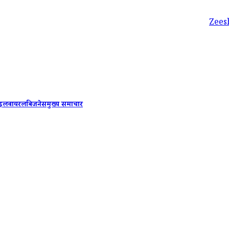
Zeeshan Siddiq
ाइल
वायरल
बिजनेस
मुख्य समाचार