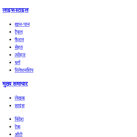
लाइफस्टाइल
खान-पान
ट्रैवल
फैशन
सेहत
त्योहार
धर्म
रिलेशनशिप
मुख्य समाचार
लेखक
साइंस
विदेश
टेक
ऑटो