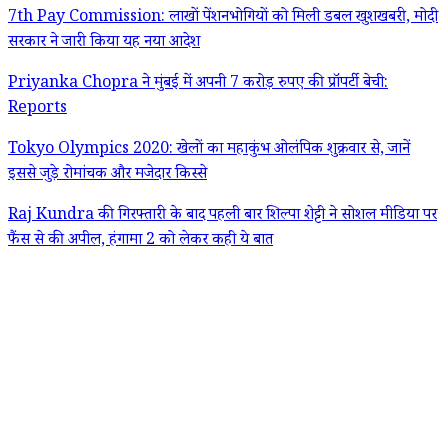
7th Pay Commission: लाखों पेंशनभोगियों को मिली डबल खुशखबरी, मोदी
सरकार ने जारी किया यह नया आदेश
Priyanka Chopra ने मुंबई में अपनी 7 करोड़ रुपए की प्रॉपर्टी बेची:
Reports
Tokyo Olympics 2020: खेलों का महाकुंभ ओलंपिक शुक्रवार से, जानें
इससे जुड़े रोमांचक और मजेदार किस्से
Raj Kundra की गिरफ्तारी के बाद पहली बार शिल्पा शेट्टी ने सोशल मीडिया पर
फैंस से की अपील, हंगामा 2 को लेकर कही ये बात