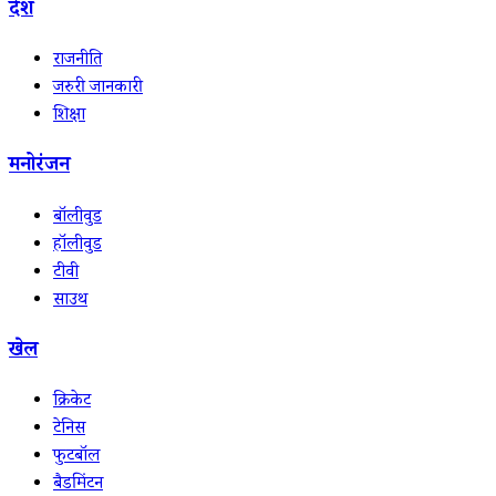
देश
राजनीति
जरुरी जानकारी
शिक्षा
मनोरंजन
बॉलीवुड
हॉलीवुड
टीवी
साउथ
खेल
क्रिकेट
टेनिस
फुटबॉल
बैडमिंटन