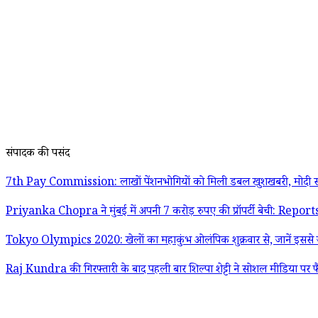
संपादक की पसंद
7th Pay Commission: लाखों पेंशनभोगियों को मिली डबल खुशखबरी, मोदी स
Priyanka Chopra ने मुंबई में अपनी 7 करोड़ रुपए की प्रॉपर्टी बेची: Report
Tokyo Olympics 2020: खेलों का महाकुंभ ओलंपिक शुक्रवार से, जानें इससे जु
Raj Kundra की गिरफ्तारी के बाद पहली बार शिल्पा शेट्टी ने सोशल मीडिया पर फ