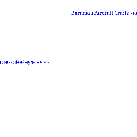
Baramati Aircraft Crash: बारामती एयरपोर्ट पर 
ाइल
वायरल
बिजनेस
मुख्य समाचार