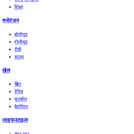
जरुरी जानकारी
शिक्षा
मनोरंजन
बॉलीवुड
हॉलीवुड
टीवी
साउथ
खेल
क्रिकेट
टेनिस
फुटबॉल
बैडमिंटन
लाइफस्टाइल