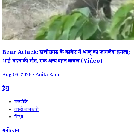
Bear Attack: छत्तीसगढ़ के कांकेर में भालू का जानलेवा हमला;
भाई-बहन की मौत, एक अन्य बहन घायल (Video)
Aug 06, 2026 • Anita Ram
देश
राजनीति
जरुरी जानकारी
शिक्षा
मनोरंजन