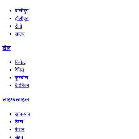
बॉलीवुड
हॉलीवुड
टीवी
साउथ
खेल
क्रिकेट
टेनिस
फुटबॉल
बैडमिंटन
लाइफस्टाइल
खान-पान
ट्रैवल
फैशन
सेहत