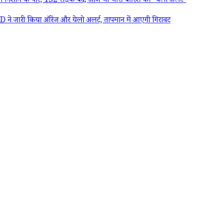
शान के पार, 132 सड़कें बंद; आज भी भारी बारिश का 'येलो अलर्ट'
े जारी किया ऑरेंज और येलो अलर्ट, तापमान में आएगी गिरावट