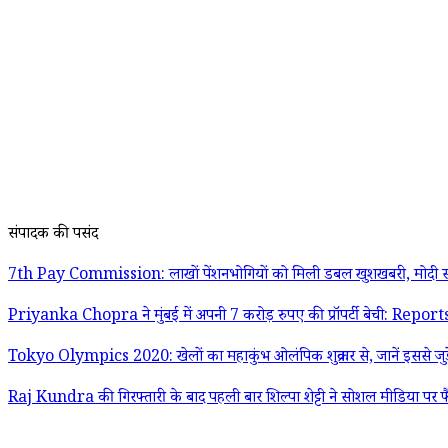
संपादक की पसंद
7th Pay Commission: लाखों पेंशनभोगियों को मिली डबल खुशखबरी, मोदी स
Priyanka Chopra ने मुंबई में अपनी 7 करोड़ रुपए की प्रॉपर्टी बेची: Report
Tokyo Olympics 2020: खेलों का महाकुंभ ओलंपिक शुक्रवार से, जानें इससे जुड़
Raj Kundra की गिरफ्तारी के बाद पहली बार शिल्पा शेट्टी ने सोशल मीडिया पर फ