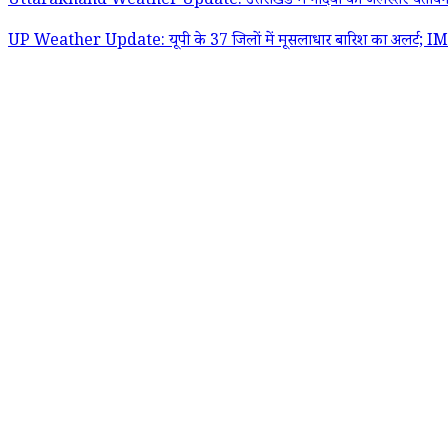
Uttarakhand Weather Update: उत्तराखंड में नदियों का जलस्तर चेतावनी नि
UP Weather Update: यूपी के 37 जिलों में मूसलाधार बारिश का अलर्ट; IMD न