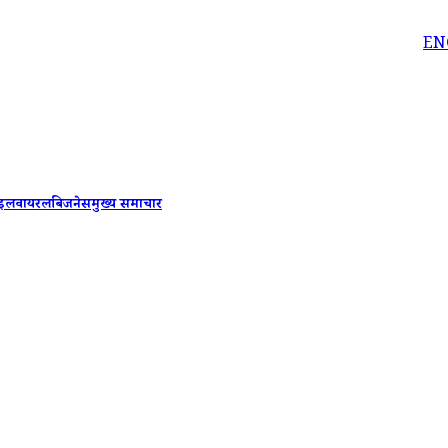
ENG vs PAK 1s
ाइल
वायरल
बिजनेस
मुख्य समाचार