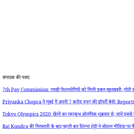
संपादक की पसंद
7th Pay Commission: लाखों पेंशनभोगियों को मिली डबल खुशखबरी, मोदी स
Priyanka Chopra ने मुंबई में अपनी 7 करोड़ रुपए की प्रॉपर्टी बेची: Report
Tokyo Olympics 2020: खेलों का महाकुंभ ओलंपिक शुक्रवार से, जानें इससे जु
Raj Kundra की गिरफ्तारी के बाद पहली बार शिल्पा शेट्टी ने सोशल मीडिया पर फ