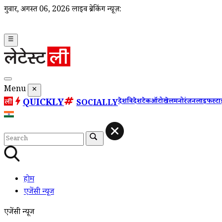
गुरूवार, अगस्त 06, 2026
लाइव ब्रेकिंग न्यूज़:
☰
Menu
✕
QUICKLY
देश
विदेश
टेक
ऑटो
खेल
मनोरंजन
लाइफस्ट
SOCIALLY
होम
एजेंसी न्यूज
एजेंसी न्यूज